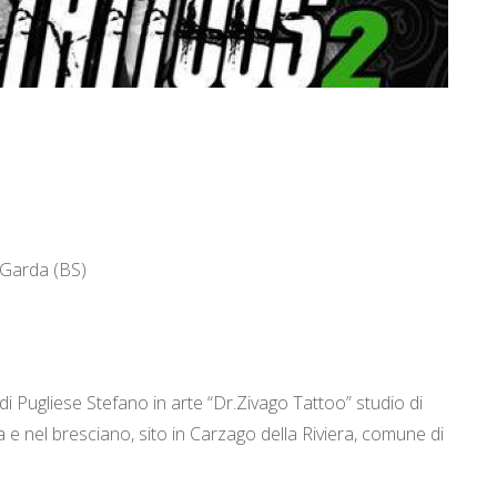
 Garda (BS)
i Pugliese Stefano in arte “Dr.Zivago Tattoo” studio di
 e nel bresciano, sito in Carzago della Riviera, comune di