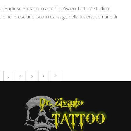
i Pugliese Stefano in arte “Dr.Zivago Tattoo” studio di
 e nel bresciano, sito in Carzago della Riviera, comune di
3
4
5