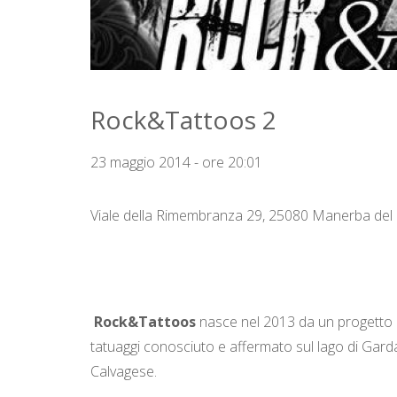
Rock&Tattoos 2
23 maggio 2014 - ore 20:01
Viale della Rimembranza 29, 25080 Manerba del
Rock&Tattoos
nasce nel 2013 da un progetto d
tatuaggi conosciuto e affermato sul lago di Garda
Calvagese.