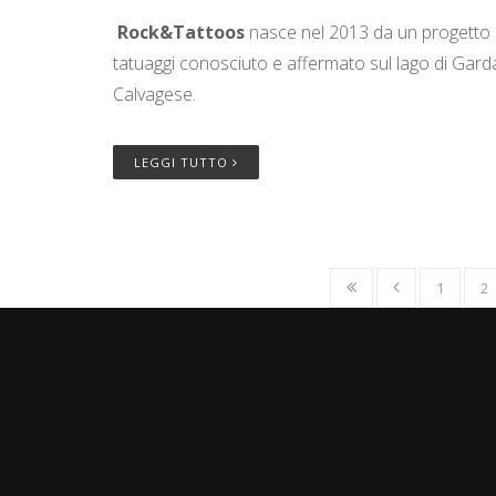
Rock&Tattoos
nasce nel 2013 da un progetto d
tatuaggi conosciuto e affermato sul lago di Garda
Calvagese.
LEGGI TUTTO
1
2