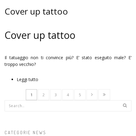
Cover up tattoo
Cover up tattoo
Il tatuaggio non ti convince più? E’ stato eseguito male? E’
troppo vecchio?
Leggi tutto
su Cover up tattoo
1
2
3
4
5
Form di ricerca
CATEGORIE NEWS