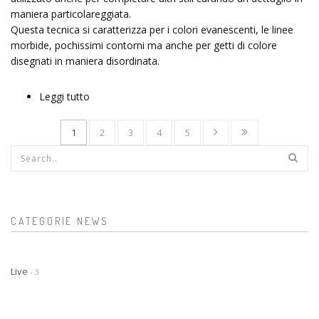
maniera particolareggiata.
Questa tecnica si caratterizza per i colori evanescenti, le linee
morbide, pochissimi contorni ma anche per getti di colore
disegnati in maniera disordinata.
Leggi tutto
su tatuaggi watercolor - watercolor tattoo
1
2
3
4
5
Form di ricerca
CATEGORIE NEWS
Live
- 3