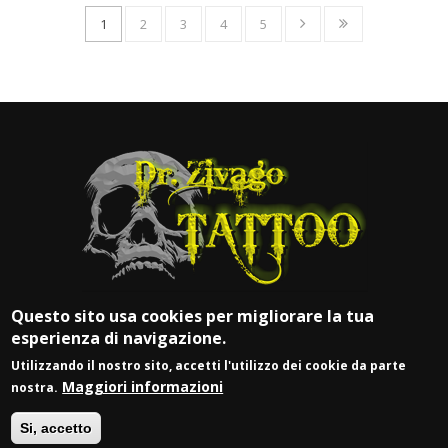
1
2
3
4
5
Questo sito usa cookies per migliorare la tua
esperienza di navigazione.
Utilizzando il nostro sito, accetti l'utilizzo dei cookie da parte
Maggiori informazioni
nostra.
© DR. ZIVAGO TATTOO
Si, accetto
P.IVA 03917900981 |
Login
| Web by
Vittoria