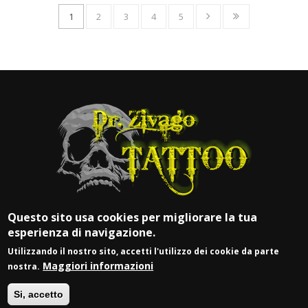
1
2
3
4
5
Questo sito usa cookies per migliorare la tua
esperienza di navigazione.
Utilizzando il nostro sito, accetti l'utilizzo dei cookie da parte
Maggiori informazioni
nostra.
© DR. ZIVAGO TATTOO
Si, accetto
P.IVA 03917900981 |
Login
| Web by
Vittoria