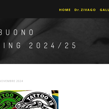
HOME
Dr.ZIVAGO
GAL
 BUONO
CING 2024/25
NOVEMBRE 2024