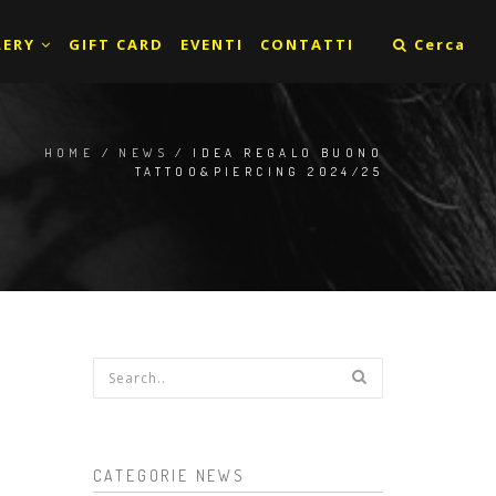
LERY
GIFT CARD
EVENTI
CONTATTI
Cerca
HOME
/
NEWS
/ IDEA REGALO BUONO
TATTOO&PIERCING 2024/25
Form di ricerca
CATEGORIE NEWS