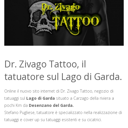
Dr. Zivago Tattoo, il
tatuatore sul Lago di Garda.
Online il nuovo sito internet di Dr. Zivago Tattoo, negozio di
tatuaggi sul
Lago di Garda
situato a Carzago della riviera a
pochi Km da
Desenzano del Garda.
Stefano Pugliese, tatuatore è specializzato nella realizzazione di
tatuaggi e cover up su tatuaggi esistenti e su cicatrici.