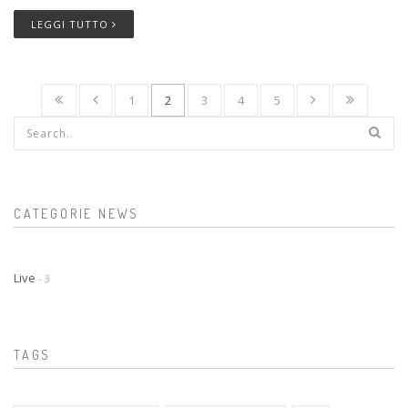
LEGGI TUTTO
1
2
3
4
5
Form di ricerca
CATEGORIE NEWS
Live
- 3
TAGS