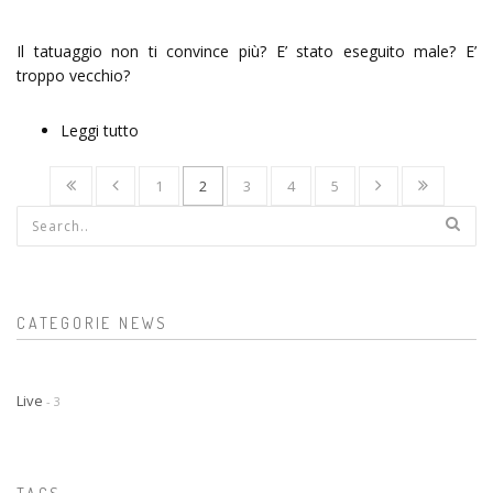
Il tatuaggio non ti convince più? E’ stato eseguito male? E’
troppo vecchio?
Leggi tutto
su Cover up tattoo
1
2
3
4
5
Form di ricerca
CATEGORIE NEWS
Live
- 3