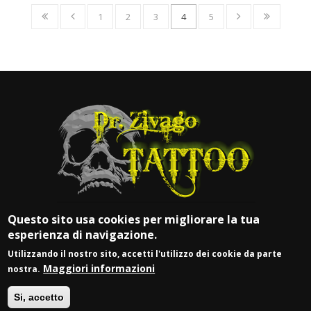
1
2
3
4
5
Questo sito usa cookies per migliorare la tua
esperienza di navigazione.
Utilizzando il nostro sito, accetti l'utilizzo dei cookie da parte
Maggiori informazioni
nostra.
© DR. ZIVAGO TATTOO
Si, accetto
P.IVA 03917900981 |
Login
| Web by
Vittoria