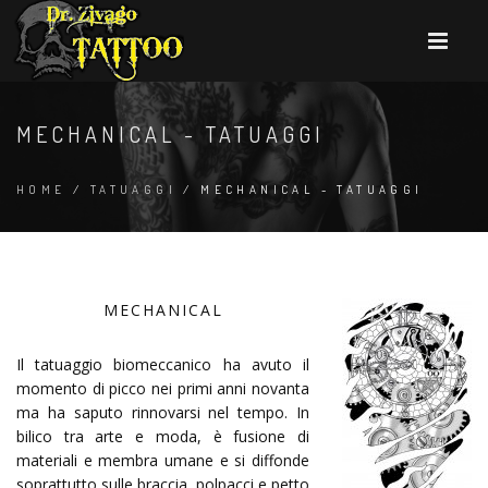
MECHANICAL - TATUAGGI
HOME
/
TATUAGGI
/ MECHANICAL - TATUAGGI
MECHANICAL
Il tatuaggio biomeccanico ha avuto il
momento di picco nei primi anni novanta
ma ha saputo rinnovarsi nel tempo. In
bilico tra arte e moda, è fusione di
materiali e membra umane e si diffonde
soprattutto sulle braccia, polpacci e petto