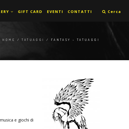
LERY
GIFT CARD
EVENTI
CONTATTI
Cerca
HOME
/
TATUAGGI
/ FANTASY - TATUAGGI
 musica e giochi di