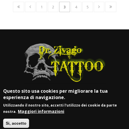
1
2
3
4
5
Questo sito usa cookies per migliorare la tua
esperienza di navigazione.
Utilizzando il nostro sito, accetti l'utilizzo dei cookie da parte
Maggiori informazioni
nostra.
© DR. ZIVAGO TATTOO
Si, accetto
P.IVA 03917900981 |
Login
| Web by
Vittoria